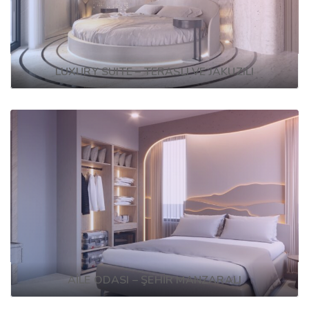
LUXURY SUITE – TERASLI VE JAKUZILI
AİLE ODASI – ŞEHİR MANZARALI