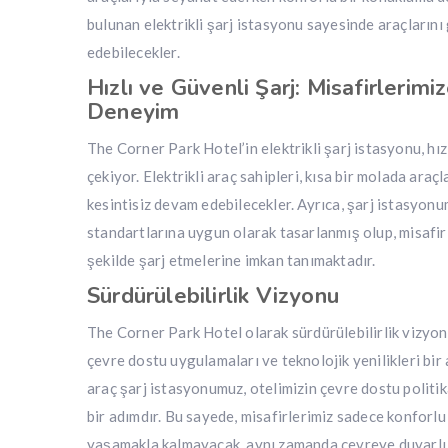
bulunan elektrikli şarj istasyonu sayesinde araçlarını 
edebilecekler.
Hızlı ve Güvenli Şarj: Misafirlerimi
Deneyim
The Corner Park Hotel’in elektrikli şarj istasyonu, hızl
çekiyor. Elektrikli araç sahipleri, kısa bir molada araç
kesintisiz devam edebilecekler. Ayrıca, şarj istasyo
standartlarına uygun olarak tasarlanmış olup, misafirl
şekilde şarj etmelerine imkan tanımaktadır.
Sürdürülebilirlik Vizyonu
The Corner Park Hotel olarak sürdürülebilirlik vizyon
çevre dostu uygulamaları ve teknolojik yenilikleri bir 
araç şarj istasyonumuz, otelimizin çevre dostu politi
bir adımdır. Bu sayede, misafirlerimiz sadece konforl
yaşamakla kalmayacak, aynı zamanda çevreye duyarlı 