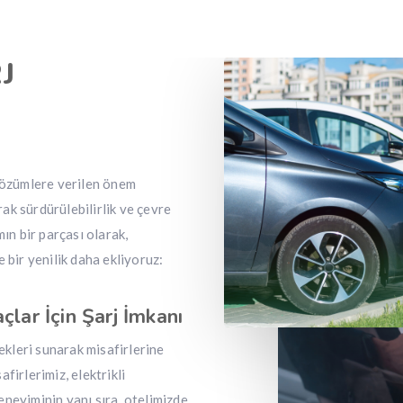
J
 çözümlere verilen önem
k sürdürülebilirlik ve çevre
ın bir parçası olarak,
ir yenilik daha ekliyoruz:
çlar İçin Şarj İmkanı
kleri sunarak misafirlerine
firlerimiz, elektrikli
neyiminin yanı sıra, otelimizde