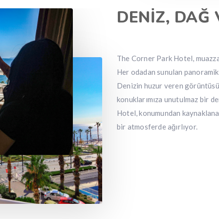
DENİZ, DAĞ
The Corner Park Hotel, muazzam
Her odadan sunulan panoramik 
Denizin huzur veren görüntüsü, d
konuklarımıza unutulmaz bir de
Hotel, konumundan kaynaklanan 
bir atmosferde ağırlıyor.