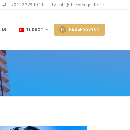
+90 242 229 10 11
info@thecornerpark.com
REZERVASYON
ŞIM
TÜRKÇE