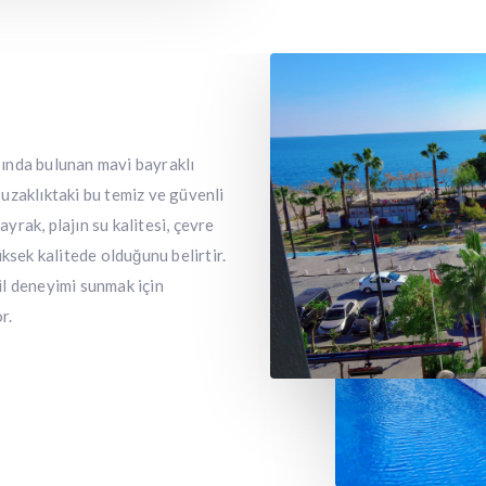
ında bulunan mavi bayraklı
m uzaklıktaki bu temiz ve güvenli
ayrak, plajın su kalitesi, çevre
ksek kalitede olduğunu belirtir.
l deneyimi sunmak için
r.